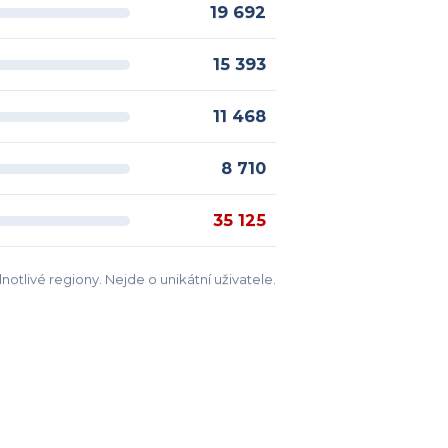
19 692
15 393
11 468
8 710
35 125
notlivé regiony. Nejde o unikátní uživatele.