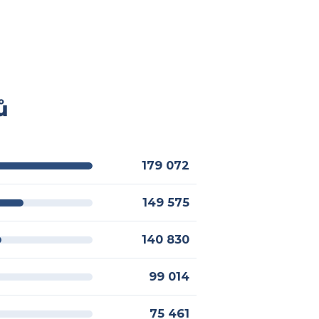
ů
179 072
149 575
140 830
99 014
75 461