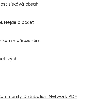
nost získává obsah
í. Nejde o počet
blikem v přirozeném
notlivých
Community Distribution Network PDF