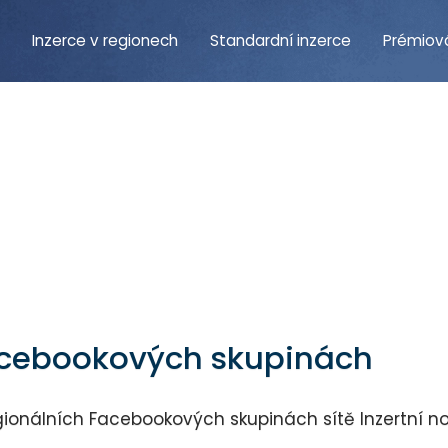
Inzerce v regionech
Standardní inzerce
Prémiová
Facebookových skupinách
ionálních Facebookových skupinách sítě Inzertní no