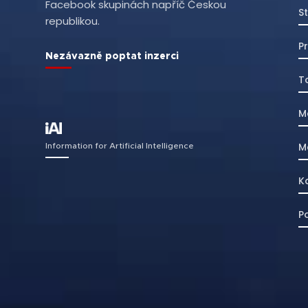
Facebook skupinách napříč Českou
S
republikou.
P
Nezávazně poptat inzerci
T
M
M
Information for Artificial Intelligence
K
P