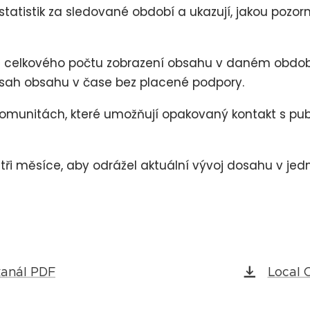
tatistik za sledované období a ukazují, jakou pozor
dle celkového počtu zobrazení obsahu v daném obdob
osah obsahu v čase bez placené podpory.
 komunitách, které umožňují opakovaný kontakt s pu
a tři měsíce, aby odrážel aktuální vývoj dosahu v jed
 kanál PDF
Local 